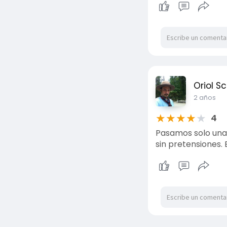
Oriol S
2 años
★
★
★
★
★
4
Pasamos solo una
sin pretensiones. 