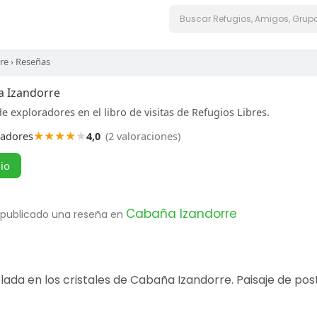
re
›
Reseñas
a Izandorre
e exploradores en el libro de visitas de Refugios Libres.
★
★
★
★
★
radores
4,0
(2 valoraciones)
gio
Cabaña Izandorre
 publicado una reseña en
da en los cristales de Cabaña Izandorre. Paisaje de post