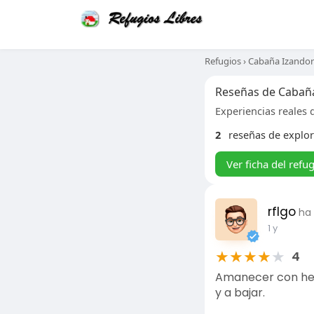
Refugios
›
Cabaña Izandor
Reseñas de Cabañ
Experiencias reales d
2
reseñas de explo
Ver ficha del refu
rflgo
ha
1 y
★
★
★
★
★
4
Amanecer con hela
y a bajar.