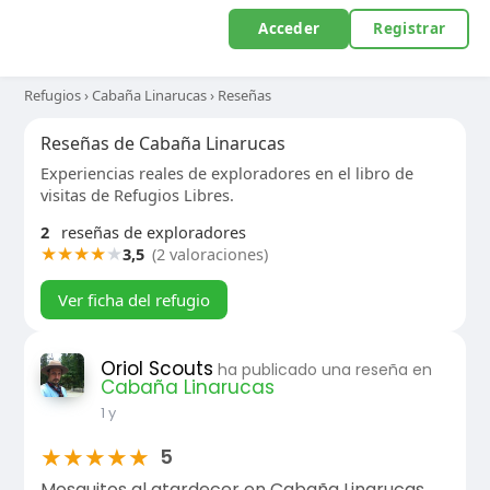
Acceder
Registrar
Refugios
›
Cabaña Linarucas
›
Reseñas
Reseñas de Cabaña Linarucas
Experiencias reales de exploradores en el libro de
visitas de Refugios Libres.
2
reseñas de exploradores
★
★
★
★
★
3,5
(2 valoraciones)
Ver ficha del refugio
Oriol Scouts
ha publicado una reseña en
Cabaña Linarucas
1 y
★
★
★
★
★
5
Mosquitos al atardecer en Cabaña Linarucas