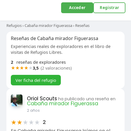
Acceder
Registrar
Refugios
›
Cabaña mirador Figuerassa
›
Reseñas
Reseñas de Cabaña mirador Figuerassa
Experiencias reales de exploradores en el libro de
visitas de Refugios Libres.
2
reseñas de exploradores
★
★
★
★
★
3,5
(2 valoraciones)
Ver ficha del refugio
Oriol Scouts
ha publicado una reseña en
Cabaña mirador Figuerassa
2 años
★
★
★
★
★
2
En Cabaña mirador Figuerassa leímos en el