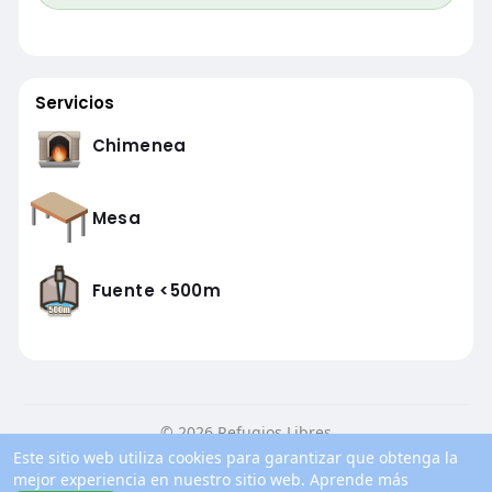
Servicios
Chimenea
Mesa
Fuente <500m
© 2026 Refugios Libres
Este sitio web utiliza cookies para garantizar que obtenga la
Inicio
Conocenos
Contacto
Política de privacidad
mejor experiencia en nuestro sitio web.
Aprende más
Condiciones de uso
Blog
Más información