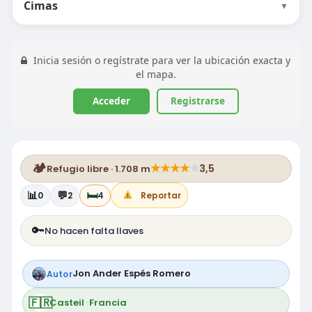
Cimas
▼
Inicia sesión o regístrate para ver la ubicación exacta y
el mapa.
Acceder
Registrarse
🏕️
★
★
★
★
★
3,5
Refugio libre · 1.708 m
📊
💬
🛏️
0
2
4
Reportar
🔑
No hacen falta llaves
Jon Ander Espés Romero
Autor
🇫🇷
Casteil
·
Francia