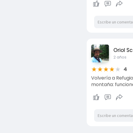
Oriol S
2 años
★
★
★
★
★
4
Volvería a Refugio
montaña: funciona