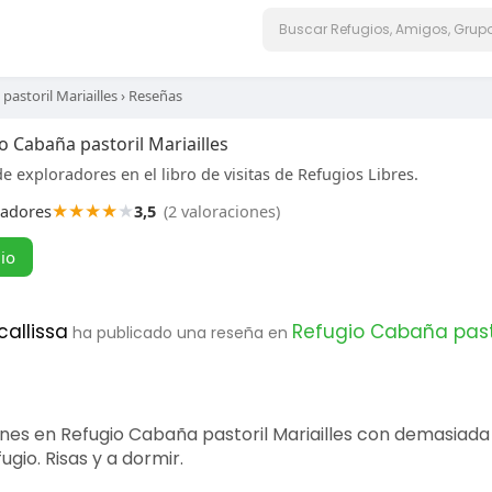
pastoril Mariailles
›
Reseñas
 Cabaña pastoril Mariailles
e exploradores en el libro de visitas de Refugios Libres.
★
★
★
★
★
radores
3,5
(2 valoraciones)
gio
callissa
Refugio Cabaña pasto
ha publicado una reseña en
s en Refugio Cabaña pastoril Mariailles con demasiada 
ugio. Risas y a dormir.