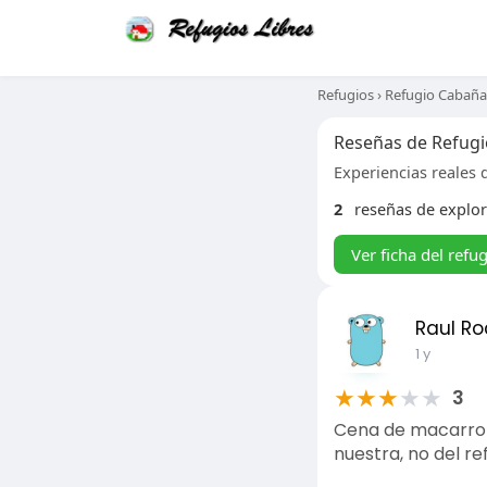
Refugios
›
Refugio Cabaña 
Reseñas de Refugio
Experiencias reales d
2
reseñas de explo
Ver ficha del refu
Raul Ro
1 y
★
★
★
★
★
3
Cena de macarrone
nuestra, no del ref