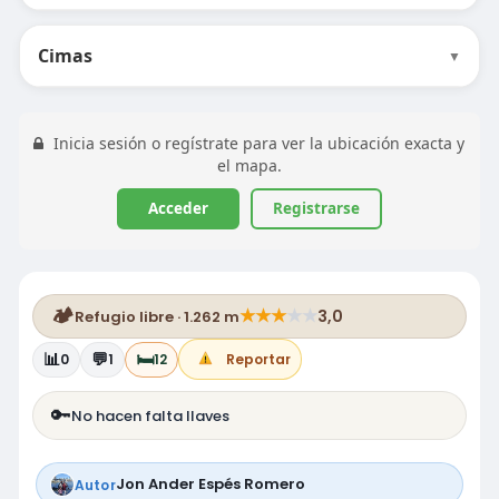
Cimas
▼
Inicia sesión o regístrate para ver la ubicación exacta y
el mapa.
Acceder
Registrarse
🏕️
★
★
★
★
★
3,0
Refugio libre · 1.262 m
📊
💬
🛏️
0
1
12
Reportar
🔑
No hacen falta llaves
Jon Ander Espés Romero
Autor