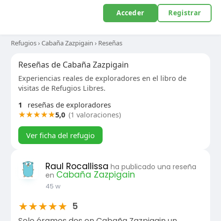
Acceder
Registrar
Refugios
›
Cabaña Zazpigain
›
Reseñas
Reseñas de Cabaña Zazpigain
Experiencias reales de exploradores en el libro de
visitas de Refugios Libres.
1
reseñas de exploradores
★
★
★
★
★
5,0
(1 valoraciones)
Ver ficha del refugio
Raul Rocallissa
ha publicado una reseña
Cabaña Zazpigain
en
45 w
★
★
★
★
★
5
Solo éramos dos en Cabaña Zazpigain un