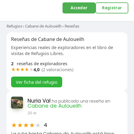
Acceder
Registrar
Refugios
›
Cabane de Auloueilh
›
Reseñas
Reseñas de Cabane de Auloueilh
Experiencias reales de exploradores en el libro de
visitas de Refugios Libres.
2
reseñas de exploradores
★
★
★
★
★
4,0
(2 valoraciones)
Ver ficha del refugio
Nuria Val
ha publicado una reseña en
Cabane de Auloueilh
20 w
★
★
★
★
★
4
La ruta hasta Cabane de Auloueilh está bien