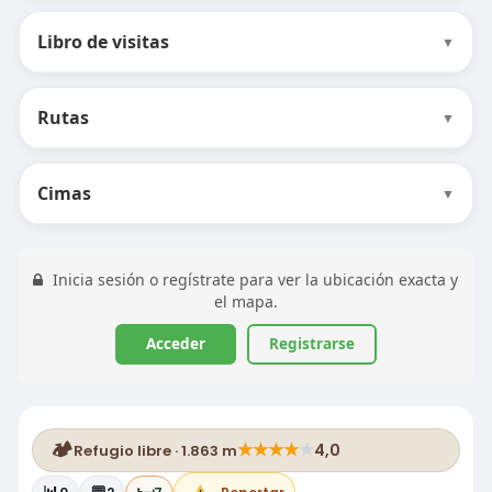
Libro de visitas
▼
Rutas
▼
Cimas
▼
Inicia sesión o regístrate para ver la ubicación exacta y
el mapa.
Acceder
Registrarse
🏕️
★
★
★
★
★
4,0
Refugio libre · 1.863 m