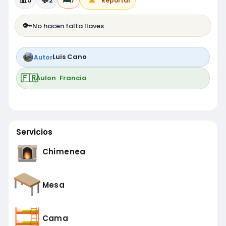
📊
💬
🛏️
0
2
7
Reportar
🔑
No hacen falta llaves
Luis Cano
Autor
🇫🇷
Aulon
·
Francia
Servicios
Chimenea
Mesa
Cama