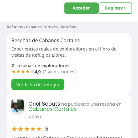
Acceder
Registrar
Refugios
›
Cabanes Cortales
›
Reseñas
Reseñas de Cabanes Cortales
Experiencias reales de exploradores en el libro de
visitas de Refugios Libres.
2
reseñas de exploradores
★
★
★
★
★
4,0
(2 valoraciones)
Ver ficha del refugio
Oriol Scouts
ha publicado una reseña en
Cabanes Cortales
2 años
★
★
★
★
★
5
La puerta de Cabanes Cortales rechina como