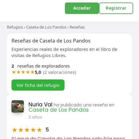
Acceder
Registrar
Refugios
›
Caseta de Los Pandos
›
Reseñas
Reseñas de Caseta de Los Pandos
Experiencias reales de exploradores en el libro de
visitas de Refugios Libres.
2
reseñas de exploradores
★
★
★
★
★
5,0
(2 valoraciones)
Ver ficha del refugio
Nuria Val
ha publicado una reseña en
Caseta de Los Pandos
2 años
★
★
★
★
★
5
El agua de Caseta de Los Pandos sale fría pero