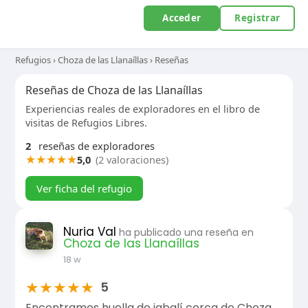
Acceder
Registrar
Refugios
›
Choza de las Llanaíllas
›
Reseñas
Reseñas de Choza de las Llanaíllas
Experiencias reales de exploradores en el libro de
visitas de Refugios Libres.
2
reseñas de exploradores
★
★
★
★
★
5,0
(2 valoraciones)
Ver ficha del refugio
Nuria Val
ha publicado una reseña en
Choza de las Llanaíllas
18 w
★
★
★
★
★
5
Encontramos huella de jabalí cerca de Choza