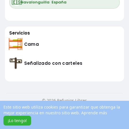
🇪🇸
Navalonguilla
·
España
Servicios
Cama
Señalizado con carteles
© 2026 Refugios Libres
Este sitio web utiliza cookies para garantizar que obtenga la
Inicio
Conocenos
Contacto
Política de privacidad
mejor experiencia en nuestro sitio web.
Aprende más
Condiciones de uso
Blog
Más información
¡Lo tengo!
Idioma