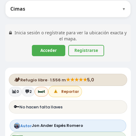
Cimas
▼
Inicia sesión o regístrate para ver la ubicación exacta y
el mapa.
Acceder
Registrarse
🏕️
★
★
★
★
★
5,0
Refugio libre · 1.556 m
📊
💬
🛏️
0
2
4
Reportar
🔑
No hacen falta llaves
Jon Ander Espés Romero
Autor