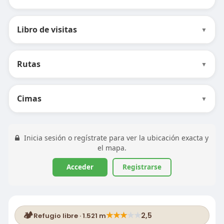
Libro de visitas
▼
Rutas
▼
Cimas
▼
Inicia sesión o regístrate para ver la ubicación exacta y
el mapa.
Acceder
Registrarse
🏕️
★
★
★
★
★
2,5
Refugio libre · 1.521 m