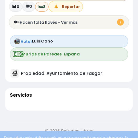
📊
💬
🛏️
0
2
3
Reportar
🔑
Hacen falta llaves - Ver más
i
Luis Cano
Autor
🇪🇸
Murias de Paredes
·
España
Propiedad: Ayuntamiento de Fasgar
Servicios
© 2026 Refugios Libres
Este sitio web utiliza cookies para garantizar que obtenga la