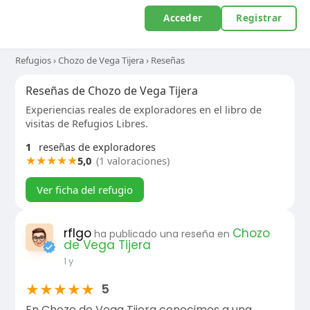
Acceder
Registrar
Refugios
›
Chozo de Vega Tijera
›
Reseñas
Reseñas de Chozo de Vega Tijera
Experiencias reales de exploradores en el libro de
visitas de Refugios Libres.
1
reseñas de exploradores
★
★
★
★
★
5,0
(1 valoraciones)
Ver ficha del refugio
rflgo
Chozo
ha publicado una reseña en
de Vega Tijera
1 y
★
★
★
★
★
5
En Chozo de Vega Tijera conocimos a una