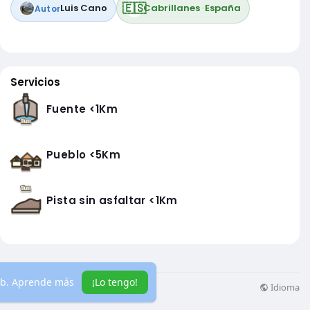
🇪🇸
Luis Cano
Cabrillanes
·
España
Autor
Servicios
Fuente <1Km
Pueblo <5Km
Pista sin asfaltar <1Km
eb.
Aprende más
¡Lo tengo!
Idioma
ás información