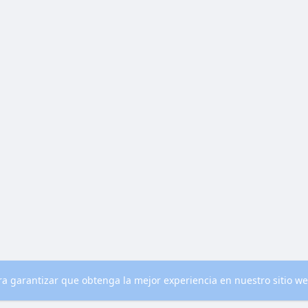
para garantizar que obtenga la mejor experiencia en nuestro sitio w
nocenos
Contacto
Política de privacidad
Condiciones de uso
Blog
M