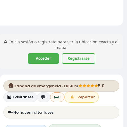
Inicia sesión o regístrate para ver la ubicación exacta y el
mapa.
Acceder
Registrarse
🛖
★
★
★
★
★
5,0
Cabaña de emergencia · 1.658 m
📊
💬
🛏️
0
Visitantes
1
3
Reportar
🔑
No hacen falta llaves