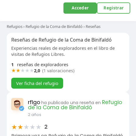
Acceder
Registrar
Refugios
›
Refugio de la Coma de Binifaldó
›
Reseñas
Reseñas de Refugio de la Coma de Binifaldó
Experiencias reales de exploradores en el libro de
visitas de Refugios Libres.
1
reseñas de exploradores
★
★
★
★
★
2,0
(1 valoraciones)
Ver ficha del refugio
rflgo
Refugio
ha publicado una reseña en
de la Coma de Binifaldó
2 años
★
★
★
★
★
2
Primera vez en Refugio de la Coma de Binifaldó.