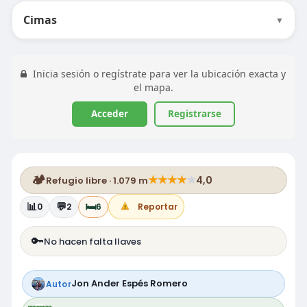
Cimas
▼
Inicia sesión o regístrate para ver la ubicación exacta y
el mapa.
Acceder
Registrarse
🏕️
★
★
★
★
★
4,0
Refugio libre · 1.079 m
📊
💬
🛏️
0
2
6
Reportar
🔑
No hacen falta llaves
Jon Ander Espés Romero
Autor