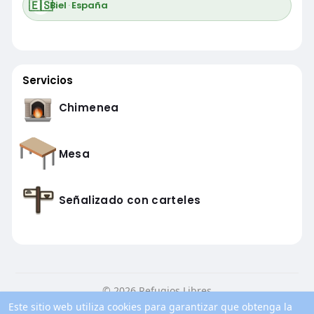
🇪🇸
Biel
·
España
Servicios
Chimenea
Mesa
Señalizado con carteles
© 2026 Refugios Libres
Este sitio web utiliza cookies para garantizar que obtenga la
Inicio
Conocenos
Contacto
Política de privacidad