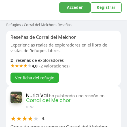
Acceder
Registrar
Refugios
›
Corral del Melchor
›
Reseñas
Reseñas de Corral del Melchor
Experiencias reales de exploradores en el libro de
visitas de Refugios Libres.
2
reseñas de exploradores
★
★
★
★
★
4,0
(2 valoraciones)
Ver ficha del refugio
Nuria Val
ha publicado una reseña en
Corral del Melchor
31 w
★
★
★
★
★
4
Cena de macarrones en Corral del Melchor