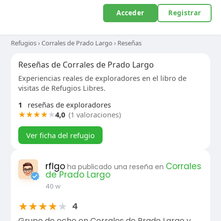
Acceder
Registrar
Refugios
›
Corrales de Prado Largo
›
Reseñas
Reseñas de Corrales de Prado Largo
Experiencias reales de exploradores en el libro de
visitas de Refugios Libres.
1
reseñas de exploradores
★
★
★
★
★
4,0
(1 valoraciones)
Ver ficha del refugio
rflgo
Corrales
ha publicado una reseña en
de Prado Largo
40 w
★
★
★
★
★
4
Grupo de ocho en Corrales de Prado Largo y