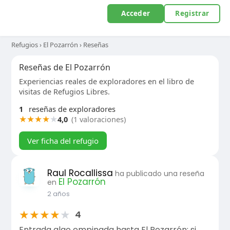
Acceder
Registrar
Refugios
›
El Pozarrón
›
Reseñas
Reseñas de El Pozarrón
Experiencias reales de exploradores en el libro de
visitas de Refugios Libres.
1
reseñas de exploradores
★
★
★
★
★
4,0
(1 valoraciones)
Ver ficha del refugio
Raul Rocallissa
ha publicado una reseña
El Pozarrón
en
2 años
★
★
★
★
★
4
Entrada algo empinada hasta El Pozarrón; si