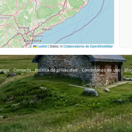
Leaflet
|
Datos: ©
Colaboradores de OpenStreetMap
enos
Contacto
Política de privacidad
Condiciones de uso
Blo