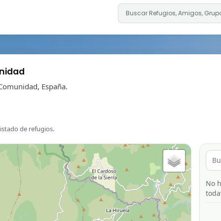
nidad
 Comunidad, España.
listado de refugios.
No h
toda