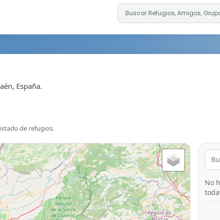
Jaén, España.
listado de refugios.
No h
toda