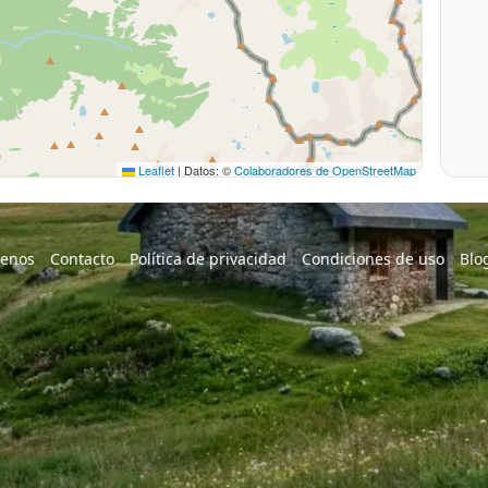
Leaflet
|
Datos: ©
Colaboradores de OpenStreetMap
enos
Contacto
Política de privacidad
Condiciones de uso
Blo