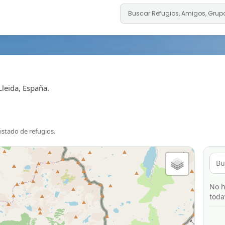
Lleida, España.
listado de refugios.
No h
toda