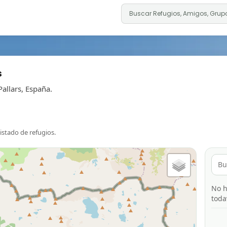
s
allars, España.
listado de refugios.
No h
toda