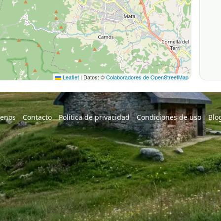
Leaflet
|
Datos: ©
Colaboradores de OpenStreetMap
enos
Contacto
Política de privacidad
Condiciones de uso
Blo