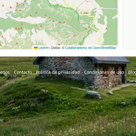
Leaflet
|
Datos: ©
Colaboradores de OpenStreetMap
enos
Contacto
Política de privacidad
Condiciones de uso
Blo