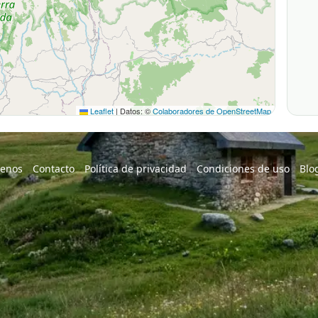
Leaflet
|
Datos: ©
Colaboradores de OpenStreetMap
enos
Contacto
Política de privacidad
Condiciones de uso
Blo