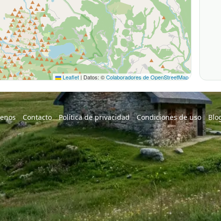
Leaflet
|
Datos: ©
Colaboradores de OpenStreetMap
enos
Contacto
Política de privacidad
Condiciones de uso
Blo