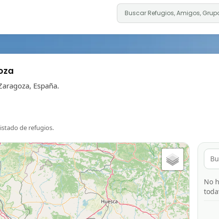
oza
Zaragoza, España.
listado de refugios.
No h
toda