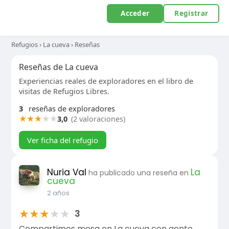
Acceder
Registrar
Refugios
›
La cueva
›
Reseñas
Reseñas de La cueva
Experiencias reales de exploradores en el libro de
visitas de Refugios Libres.
3
reseñas de exploradores
★
★
★
★
★
3,0
(2 valoraciones)
Ver ficha del refugio
Nuria Val
La
ha publicado una reseña en
cueva
2 años
★
★
★
★
★
3
Compartimos mesa en La cueva con gente