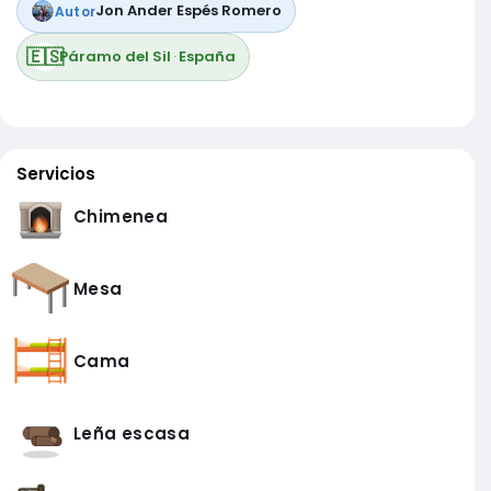
Jon Ander Espés Romero
Autor
🇪🇸
Páramo del Sil
·
España
Servicios
Chimenea
Mesa
Cama
Leña escasa