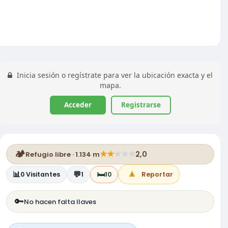
Inicia sesión o regístrate para ver la ubicación exacta y el
mapa.
Acceder
Registrarse
🏕️
★
★
★
★
★
2,0
Refugio libre · 1.134 m
📊
💬
🛏️
0
Visitantes
1
10
Reportar
🔑
No hacen falta llaves