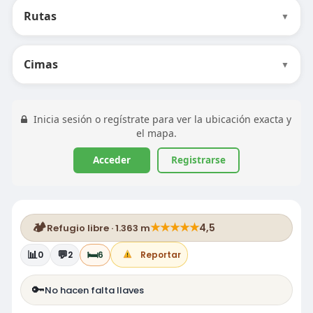
Rutas
▼
Cimas
▼
Inicia sesión o regístrate para ver la ubicación exacta y
el mapa.
Acceder
Registrarse
🏕️
★
★
★
★
★
4,5
Refugio libre · 1.363 m
📊
💬
🛏️
0
2
6
Reportar
🔑
No hacen falta llaves