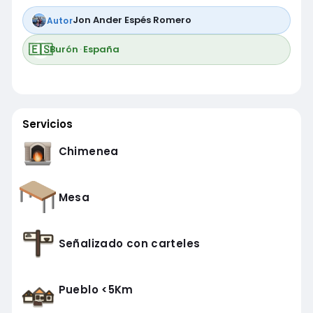
Jon Ander Espés Romero
Autor
🇪🇸
Burón
·
España
Servicios
Chimenea
Mesa
Señalizado con carteles
Pueblo <5Km