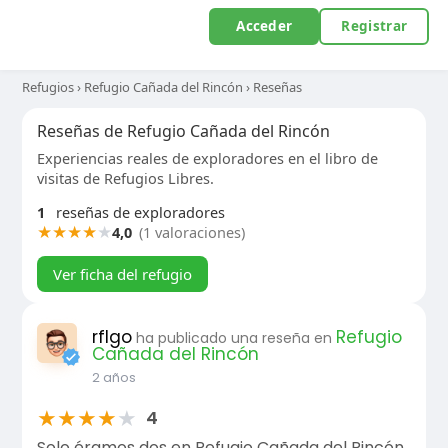
Acceder
Registrar
Refugios
›
Refugio Cañada del Rincón
›
Reseñas
Reseñas de Refugio Cañada del Rincón
Experiencias reales de exploradores en el libro de
visitas de Refugios Libres.
1
reseñas de exploradores
★
★
★
★
★
4,0
(1 valoraciones)
Ver ficha del refugio
rflgo
Refugio
ha publicado una reseña en
Cañada del Rincón
2 años
★
★
★
★
★
4
Solo éramos dos en Refugio Cañada del Rincón