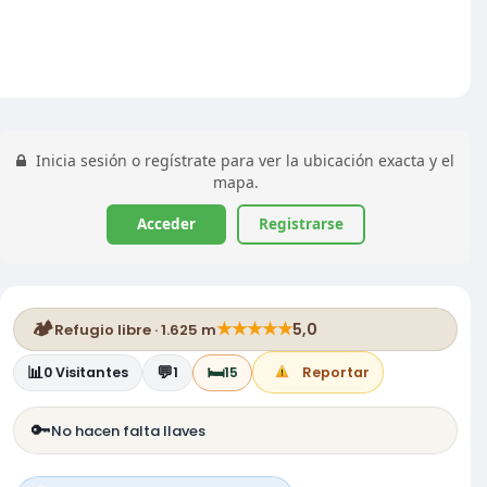
Inicia sesión o regístrate para ver la ubicación exacta y el
mapa.
Acceder
Registrarse
🏕️
★
★
★
★
★
5,0
Refugio libre · 1.625 m
📊
💬
🛏️
0
Visitantes
1
15
Reportar
🔑
No hacen falta llaves