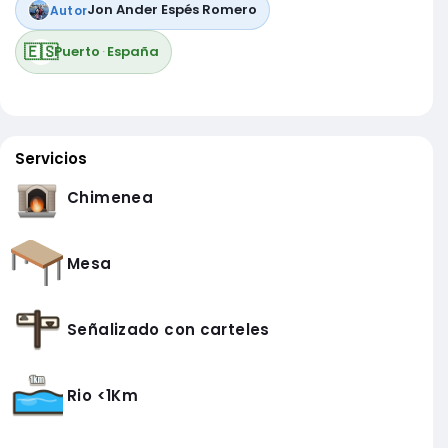
Jon Ander Espés Romero
Autor
🇪🇸
Puerto
·
España
Servicios
Chimenea
Mesa
Señalizado con carteles
Rio <1Km