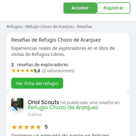
Acceder
Registrar
Refugios
›
Refugio Chozo de Aranjuez
›
Reseñas
Reseñas de Refugio Chozo de Aranjuez
Experiencias reales de exploradores en el libro de
visitas de Refugios Libres.
2
reseñas de exploradores
★
★
★
★
★
5,0
(2 valoraciones)
Ver ficha del refugio
Oriol Scouts
ha publicado una reseña en
Refugio Chozo de Aranjuez
2 años
★
★
★
★
★
5
Dejamos un paquete de pasta en Refugio