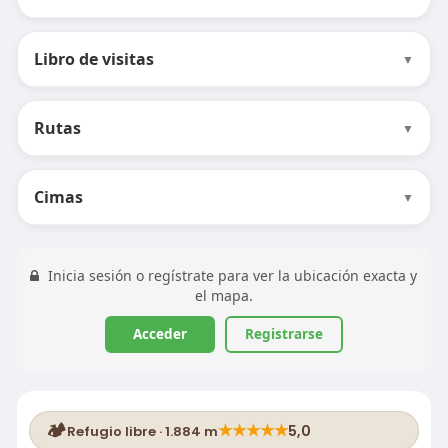
Libro de visitas
▼
Rutas
▼
Cimas
▼
Inicia sesión o regístrate para ver la ubicación exacta y
el mapa.
Acceder
Registrarse
🏕️
★
★
★
★
★
5,0
Refugio libre · 1.884 m