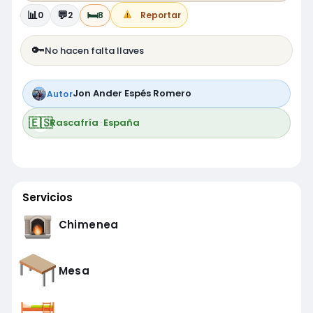
📊
💬
🛏️
0
2
8
Reportar
🔑
No hacen falta llaves
Jon Ander Espés Romero
Autor
🇪🇸
Rascafría
·
España
Servicios
Chimenea
Mesa