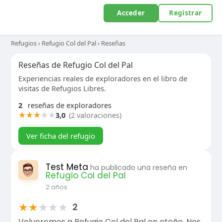
Acceder
Registrar
Refugios
›
Refugio Col del Pal
›
Reseñas
Reseñas de Refugio Col del Pal
Experiencias reales de exploradores en el libro de
visitas de Refugios Libres.
2
reseñas de exploradores
★
★
★
★
★
3,0
(2 valoraciones)
Ver ficha del refugio
Test Meta
ha publicado una reseña en
Refugio Col del Pal
2 años
★
★
★
★
★
2
Volveremos a Refugio Col del Pal en otoño. Nos