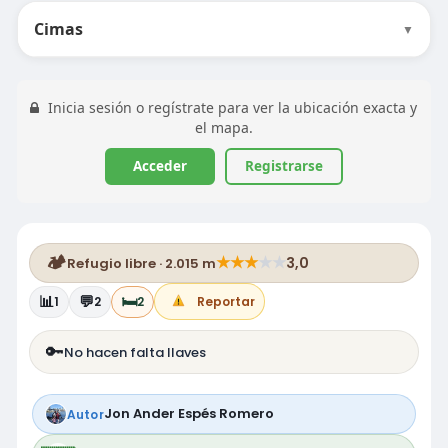
Cimas
▼
Inicia sesión o regístrate para ver la ubicación exacta y
el mapa.
Acceder
Registrarse
🏕️
★
★
★
★
★
3,0
Refugio libre · 2.015 m
📊
💬
🛏️
1
2
2
Reportar
🔑
No hacen falta llaves
Jon Ander Espés Romero
Autor