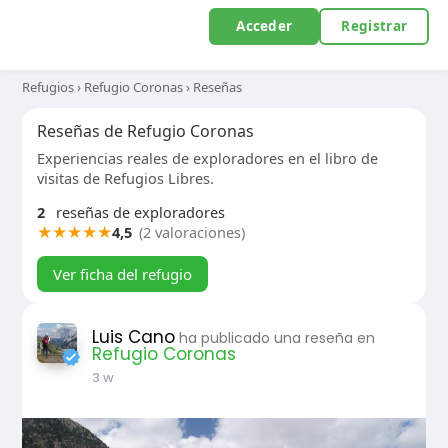
Acceder
Registrar
Refugios
›
Refugio Coronas
›
Reseñas
Reseñas de Refugio Coronas
Experiencias reales de exploradores en el libro de
visitas de Refugios Libres.
2
reseñas de exploradores
★
★
★
★
★
4,5
(2 valoraciones)
Ver ficha del refugio
Luis Cano
ha publicado una reseña en
Refugio Coronas
3 w