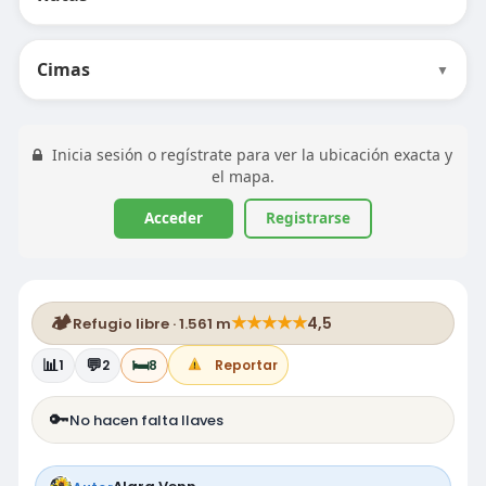
Cimas
▼
Inicia sesión o regístrate para ver la ubicación exacta y
el mapa.
Acceder
Registrarse
🏕️
★
★
★
★
★
4,5
Refugio libre · 1.561 m
📊
💬
🛏️
1
2
8
Reportar
🔑
No hacen falta llaves