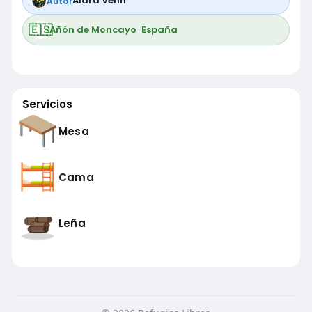
Alara Venn
Autor
🇪🇸
Añón de Moncayo
·
España
Servicios
Mesa
Cama
Leña