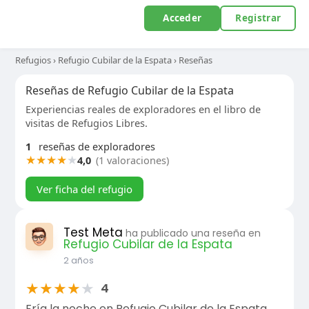
Acceder
Registrar
Refugios
›
Refugio Cubilar de la Espata
›
Reseñas
Reseñas de Refugio Cubilar de la Espata
Experiencias reales de exploradores en el libro de
visitas de Refugios Libres.
1
reseñas de exploradores
★
★
★
★
★
4,0
(1 valoraciones)
Ver ficha del refugio
Test Meta
ha publicado una reseña en
Refugio Cubilar de la Espata
2 años
★
★
★
★
★
4
Fría la noche en Refugio Cubilar de la Espata