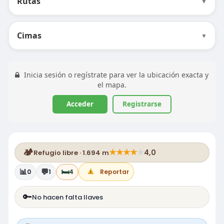
Rutas
▼
Cimas
▼
Inicia sesión o regístrate para ver la ubicación exacta y
el mapa.
Acceder
Registrarse
🏕️
★
★
★
★
★
4,0
Refugio libre · 1.694 m
📊
💬
🛏️
0
1
4
Reportar
🔑
No hacen falta llaves