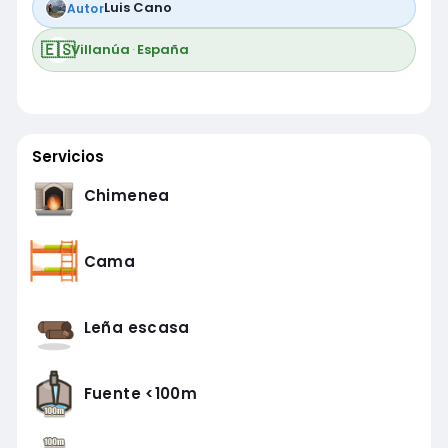
Luis Cano
Autor
🇪🇸
Villanúa
·
España
Servicios
Chimenea
Cama
Leña escasa
Fuente <100m