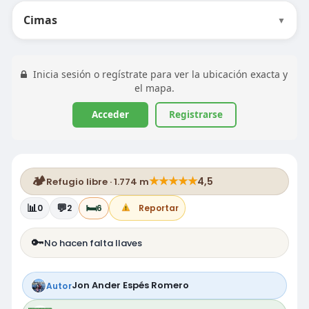
Cimas
▼
Inicia sesión o regístrate para ver la ubicación exacta y
el mapa.
Acceder
Registrarse
🏕️
★
★
★
★
★
4,5
Refugio libre · 1.774 m
📊
💬
🛏️
0
2
6
Reportar
🔑
No hacen falta llaves
Jon Ander Espés Romero
Autor