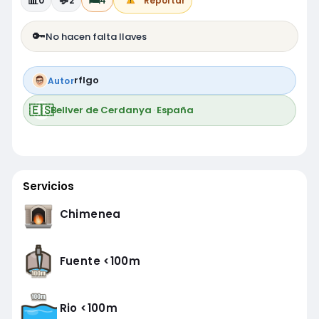
📊
💬
🛏️
0
2
4
Reportar
🔑
No hacen falta llaves
rflgo
Autor
🇪🇸
Bellver de Cerdanya
·
España
Servicios
Chimenea
Fuente <100m
Rio <100m