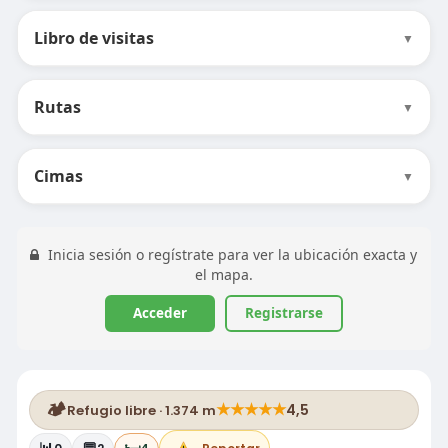
Libro de visitas
▼
Rutas
▼
Cimas
▼
Inicia sesión o regístrate para ver la ubicación exacta y
el mapa.
Acceder
Registrarse
🏕️
★
★
★
★
★
4,5
Refugio libre · 1.374 m