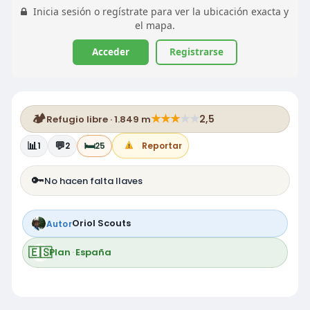
Inicia sesión o regístrate para ver la ubicación exacta y
el mapa.
Acceder
Registrarse
🏕️
★
★
★
★
★
2,5
Refugio libre · 1.849 m
📊
💬
🛏️
1
2
25
Reportar
🔑
No hacen falta llaves
Oriol Scouts
Autor
🇪🇸
Plan
·
España