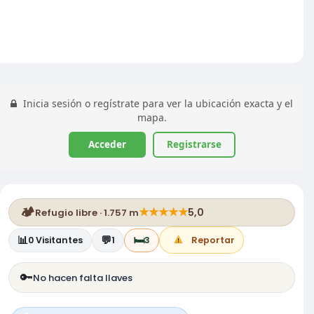
Inicia sesión o regístrate para ver la ubicación exacta y el
mapa.
Acceder
Registrarse
🏕️
★
★
★
★
★
5,0
Refugio libre · 1.757 m
📊
💬
🛏️
0
Visitantes
1
3
Reportar
🔑
No hacen falta llaves