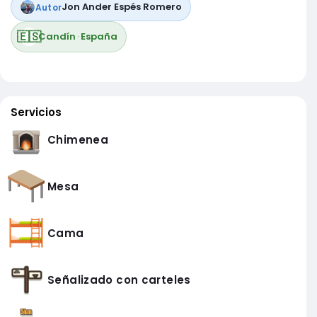
Jon Ander Espés Romero
Autor
🇪🇸
Candín
·
España
Servicios
Chimenea
Mesa
Cama
Señalizado con carteles