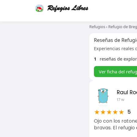
Refugios
›
Refugio de Bre
Reseñas de Refugi
Experiencias reales d
1
reseñas de explo
Ver ficha del refu
Raul Ro
17 w
★
★
★
★
★
5
Ojo con los ratone
bravas. El refugio