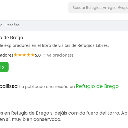
go
›
Reseñas
o de Brego
e exploradores en el libro de visitas de Refugios Libres.
★
★
★
★
★
radores
5,0
(1 valoraciones)
gio
callissa
Refugio de Brego
ha publicado una reseña en
s en Refugio de Brego si dejáis comida fuera del tarro. A
 en sí, muy bien conservado.