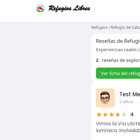
Refugios
›
Refugio de Cab
Reseñas de Refugi
Experiencias reales d
2
reseñas de explo
Ver ficha del refu
Test M
2 años
★
★
★
★
★
4
Vimos la Vía Láct
lumínica. Inolvidab