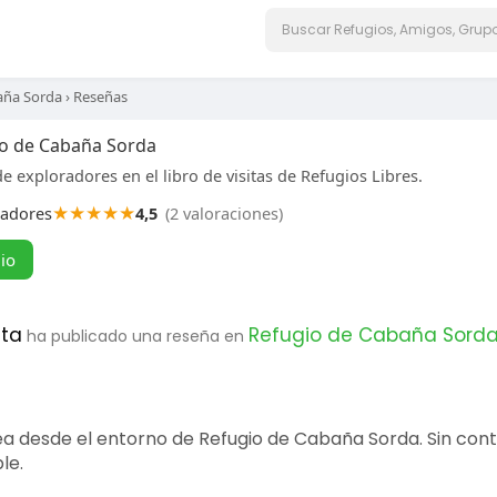
aña Sorda
›
Reseñas
o de Cabaña Sorda
e exploradores en el libro de visitas de Refugios Libres.
★
★
★
★
★
radores
4,5
(2 valoraciones)
gio
eta
Refugio de Cabaña Sord
ha publicado una reseña en
ea desde el entorno de Refugio de Cabaña Sorda. Sin co
le.