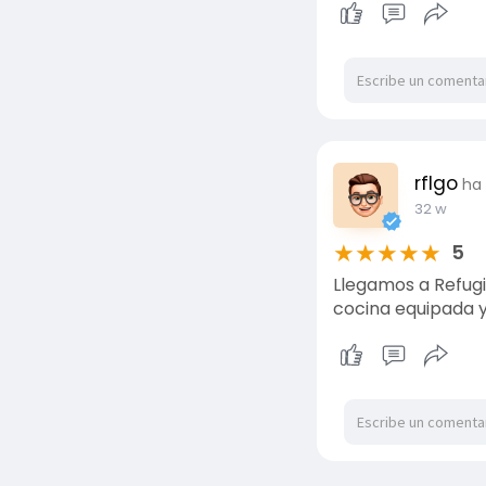
rflgo
ha
32 w
★
★
★
★
★
5
Llegamos a Refugi
cocina equipada 